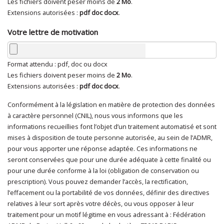
Les fichiers doivent peser moins de
2 Mo
.
Extensions autorisées :
pdf doc docx
.
Votre lettre de motivation
Format attendu : pdf, doc ou docx
Les fichiers doivent peser moins de
2 Mo
.
Extensions autorisées :
pdf doc docx
.
Conformément à la législation en matière de protection des données
En cliquant sur "Envoyer", je consens au traitement de mes
à caractère personnel (CNIL), nous vous informons que les
données à caractère personnel
*
informations recueillies font l’objet d’un traitement automatisé et sont
mises à disposition de toute personne autorisée, au sein de l’ADMR,
pour vous apporter une réponse adaptée. Ces informations ne
seront conservées que pour une durée adéquate à cette finalité ou
pour une durée conforme à la loi (obligation de conservation ou
prescription). Vous pouvez demander l’accès, la rectification,
l’effacement ou la portabilité de vos données, définir des directives
relatives à leur sort après votre décès, ou vous opposer à leur
traitement pour un motif légitime en vous adressant à : Fédération